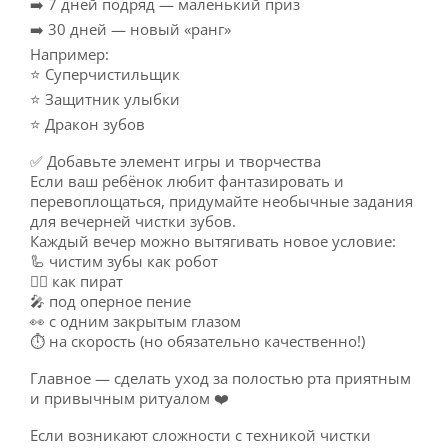
➡️ 7 дней подряд — маленький приз
➡️ 30 дней — новый «ранг»
Например:
⭐️ Суперчистильщик
⭐️ Защитник улыбки
⭐️ Дракон зубов
✅ Добавьте элемент игры и творчества
Если ваш ребёнок любит фантазировать и
перевоплощаться, придумайте необычные задания
для вечерней чистки зубов.
Каждый вечер можно вытягивать новое условие:
🦾 чистим зубы как робот
🏴‍☠️ как пират
🎤 под оперное пение
👀 с одним закрытым глазом
⏱️ на скорость (но обязательно качественно!)
Главное — сделать уход за полостью рта приятным
и привычным ритуалом ❤️
Если возникают сложности с техникой чистки