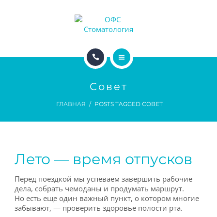
ДОКТОРА
ЦЕНЫ
АКЦИИ
ГЛАВНАЯ
ДЛЯ ПАЦИЕНТОВ
Совет
УСЛУГИ
ГЛАВНАЯ
POSTS TAGGED СОВЕТ
ДЛЯ ВРАЧЕЙ
ДОКТОРА
ЦЕНЫ
Лето — время отпусков
АКЦИИ
Перед поездкой мы успеваем завершить рабочие
ДЛЯ ПАЦИЕНТОВ
дела, собрать чемоданы и продумать маршрут.
Но есть еще один важный пункт, о котором многие
забывают, — проверить здоровье полости рта.
ДЛЯ ВРАЧЕЙ