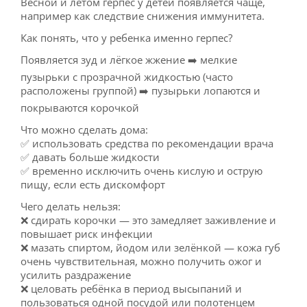
Весной и летом герпес у детей появляется чаще,
например как следствие снижения иммунитета.
Как понять, что у ребенка именно герпес?
Появляется зуд и лёгкое жжение ➡️ мелкие
пузырьки с прозрачной жидкостью (часто
расположены группой) ➡️ пузырьки лопаются и
покрываются корочкой
Что можно сделать дома:
✅️ использовать средства по рекомендации врача
✅️ давать больше жидкости
✅️ временно исключить очень кислую и острую
пищу, если есть дискомфорт
Чего делать нельзя:
❌️ сдирать корочки — это замедляет заживление и
повышает риск инфекции
❌️ мазать спиртом, йодом или зелёнкой — кожа губ
очень чувствительная, можно получить ожог и
усилить раздражение
❌️ целовать ребёнка в период высыпаний и
пользоваться одной посудой или полотенцем