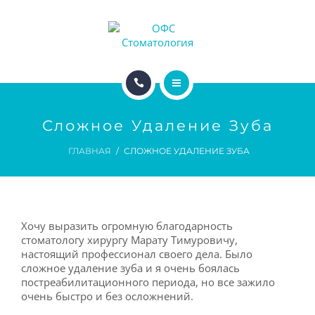
ДОКТОРА
ЦЕНЫ
АКЦИИ
ГЛАВНАЯ
ДЛЯ ПАЦИЕНТОВ
Сложное Удаление Зуба
УСЛУГИ
ГЛАВНАЯ
СЛОЖНОЕ УДАЛЕНИЕ ЗУБА
ДЛЯ ВРАЧЕЙ
ДОКТОРА
ЦЕНЫ
Хочу выразить огромную благодарность
АКЦИИ
стоматологу хирургу Марату Тимуровичу,
настоящий профессионал своего дела. Было
сложное удаление зуба и я очень боялась
ДЛЯ ПАЦИЕНТОВ
постреабилитационного периода, но все зажило
очень быстро и без осложнений.
ДЛЯ ВРАЧЕЙ