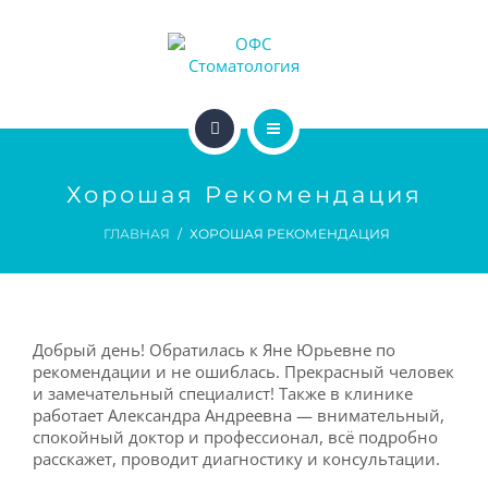
ДОКТОРА
ЦЕНЫ
АКЦИИ
ГЛАВНАЯ
ДЛЯ ПАЦИЕНТОВ
Хорошая Рекомендация
УСЛУГИ
ГЛАВНАЯ
ХОРОШАЯ РЕКОМЕНДАЦИЯ
ДЛЯ ВРАЧЕЙ
ДОКТОРА
ЦЕНЫ
Добрый день! Обратилась к Яне Юрьевне по
АКЦИИ
рекомендации и не ошиблась. Прекрасный человек
и замечательный специалист! Также в клинике
работает Александра Андреевна — внимательный,
ДЛЯ ПАЦИЕНТОВ
спокойный доктор и профессионал, всё подробно
расскажет, проводит диагностику и консультации.
ДЛЯ ВРАЧЕЙ