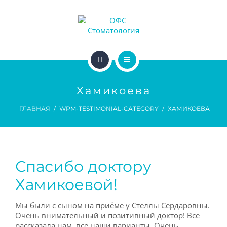
ДОКТОРА
ЦЕНЫ
АКЦИИ
ГЛАВНАЯ
ДЛЯ ПАЦИЕНТОВ
Хамикоева
УСЛУГИ
ГЛАВНАЯ
WPM-TESTIMONIAL-CATEGORY
ХАМИКОЕВА
ДЛЯ ВРАЧЕЙ
ДОКТОРА
ЦЕНЫ
Спасибо доктору
АКЦИИ
Хамикоевой!
ДЛЯ ПАЦИЕНТОВ
Мы были с сыном на приёме у Стеллы Сердаровны.
Очень внимательный и позитивный доктор! Все
ДЛЯ ВРАЧЕЙ
рассказала нам, все наши варианты. Очень