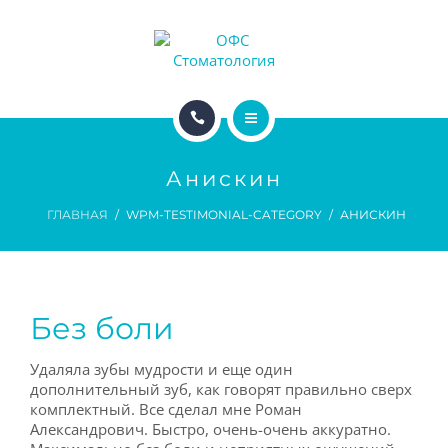
ДОКТОРА
ЦЕНЫ
АКЦИИ
ГЛАВНАЯ
ДЛЯ ПАЦИЕНТОВ
Анискин
УСЛУГИ
ГЛАВНАЯ
WPM-TESTIMONIAL-CATEGORY
АНИСКИН
ДЛЯ ВРАЧЕЙ
ДОКТОРА
ЦЕНЫ
Без боли
АКЦИИ
Удаляла зубы мудрости и еще один
ДЛЯ ПАЦИЕНТОВ
дополнительный зуб, как говорят правильно сверх
комплектный. Все сделал мне Роман
Александрович. Быстро, очень-очень аккуратно.
ДЛЯ ВРАЧЕЙ