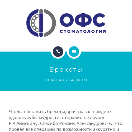
ДОКТОРА
ЦЕНЫ
АКЦИИ
ДЛЯ ПАЦИЕНТОВ
ГЛАВНАЯ
ДЛЯ ВРАЧЕЙ
Брекеты
УСЛУГИ
ГЛАВНАЯ
БРЕКЕТЫ
ДОКТОРА
ЦЕНЫ
Чтобы поставить брекеты,врач сказал придется
АКЦИИ
удалять зубы мудрости, отправил к хирургу
Р.А.Анискину. Спасибо Роману Александровичу, что
провел все операции по возможности аккуратно и
ДЛЯ ПАЦИЕНТОВ